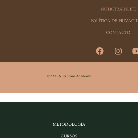
NUTRITRAINLIFE
POLÍTICA DE PRIVAC
CONTACTO
F
I
a
n
c
s
e
t
b
a
©2023 Nutritrain Academy
o
g
o
r
k
a
m
METODOLOGÍA
CURSOS